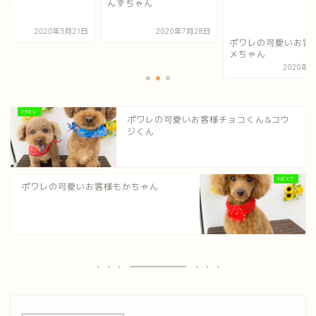
くん
んずちゃん
2020年3月21日
2020年7月28日
ポワレの可愛いお客
メちゃん
2020年7
ポワレの可愛いお客様チョコくん&コウ
ジくん
ポワレの可愛いお客様もかちゃん