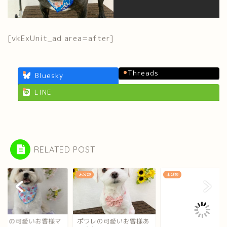
[vkExUnit_ad area=after]
Threads
Bluesky
LINE
RELATED POST
類
未分類
未分類
ワレの可愛いお客様マ
ポワレの可愛いお客様あ