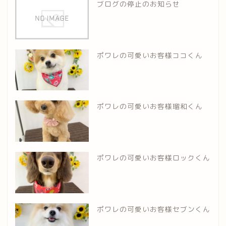
ブログの停止のお知らせ
ポワレの可愛いお客様ココくん
ポワレの可愛いお客様瑠和くん
ポワレの可愛いお客様ロックくん
ポワレの可愛いお客様セブンくん