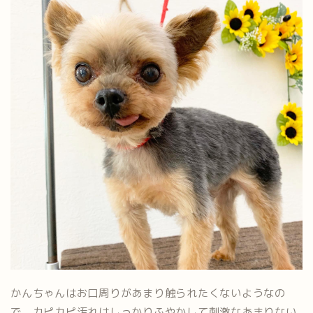
かんちゃんはお口周りがあまり触られたくないようなの
で、カピカピ汚れはしっかりふやかして刺激なあまりない