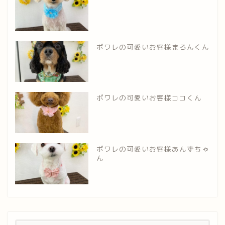
ポワレの可愛いお客様まろんくん
ポワレの可愛いお客様ココくん
ポワレの可愛いお客様あんずちゃ
ん