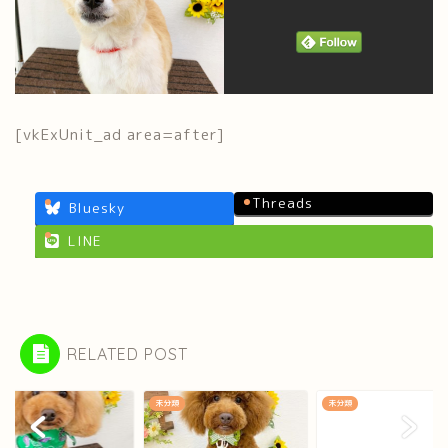
[vkExUnit_ad area=after]
Threads
Bluesky
LINE
RELATED POST
類
未分類
未分類