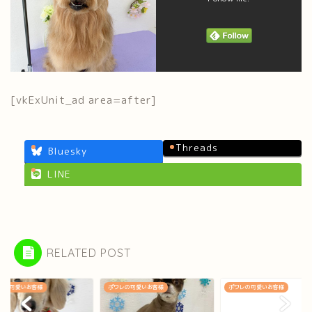
[vkExUnit_ad area=after]
Threads
Bluesky
LINE
RELATED POST
レの可愛いお客様
ポワレの可愛いお客様
ポワレの可愛いお客様