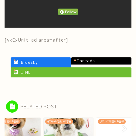
[vkExUnit_ad area=after]
Threads
Bluesky
LINE
RELATED POST
レの可愛いお客様
ポワレの可愛いお客様
ポワレの可愛いお客様