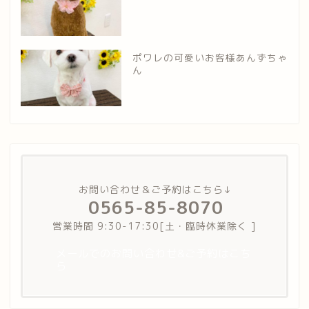
ポワレの可愛いお客様あんずちゃ
ん
お問い合わせ＆ご予約はこちら↓
0565-85-8070
営業時間 9:30-17:30[土・臨時休業除く ]
メールでのお問い合わせ&ご予約はこち
ら