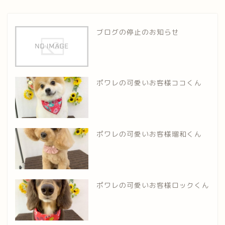
ブログの停止のお知らせ
ポワレの可愛いお客様ココくん
ポワレの可愛いお客様瑠和くん
ポワレの可愛いお客様ロックくん