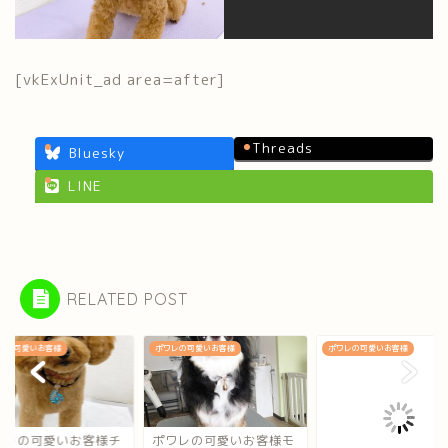
[vkExUnit_ad area=after]
Threads
Bluesky
LINE
RELATED POST
レの可愛いお客様
ポワレの可愛いお客様
ポワレの可愛いお客様
ワレの可愛いお客様チ
ポワレの可愛いお客様モ