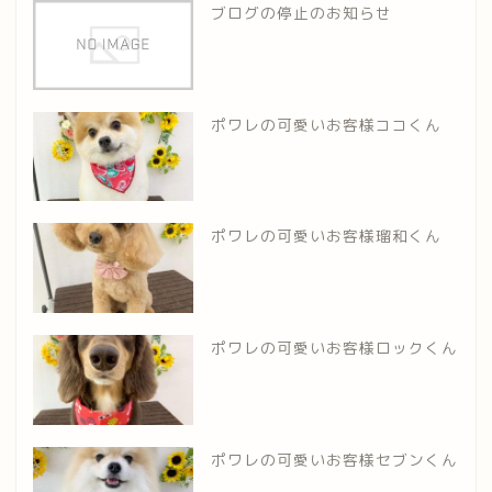
ブログの停止のお知らせ
ポワレの可愛いお客様ココくん
ポワレの可愛いお客様瑠和くん
ポワレの可愛いお客様ロックくん
ポワレの可愛いお客様セブンくん