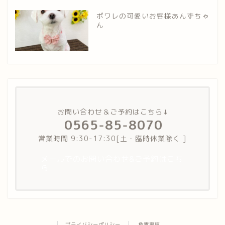
ポワレの可愛いお客様あんずちゃ
ん
お問い合わせ＆ご予約はこちら↓
0565-85-8070
営業時間 9:30-17:30[土・臨時休業除く ]
メールでのお問い合わせ&ご予約はこち
ら
プライバシーポリシー
免責事項