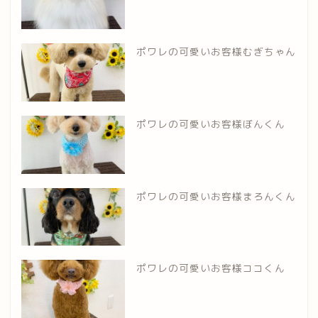
ポワレの可愛いお客様むぎちゃん
ポワレの可愛いお客様ぼんくん
ポワレの可愛いお客様まろんくん
ポワレの可愛いお客様ココくん