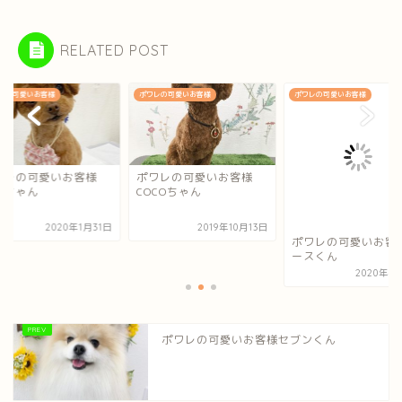
RELATED POST
レの可愛いお客様
ポワレの可愛いお客様
ポワレの可愛いお客様
ワレの可愛いお客様
ポワレの可愛いお客様
々ちゃん
COCOちゃん
2020年1月31日
2019年10月13日
ポワレの可愛いお客
ースくん
2020年4
ポワレの可愛いお客様セブンくん