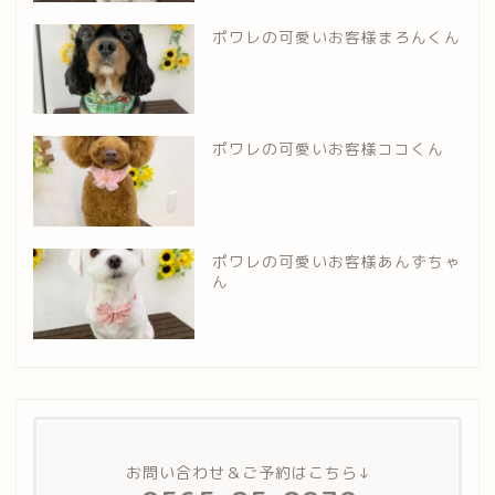
ポワレの可愛いお客様まろんくん
ポワレの可愛いお客様ココくん
ポワレの可愛いお客様あんずちゃ
ん
お問い合わせ＆ご予約はこちら↓