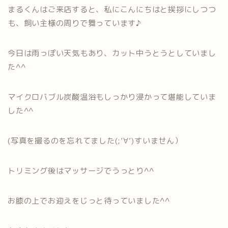
まるくんはご来店すると、私にこんにちはと挨拶にしつつ
も、飼い主様の周りで舞っています♪
今日は雨っぽい天気もあり、カット中うとうとしていまし
た^^
マイクロバブル炭酸温浴もしっかり浸かって堪能していま
した^^
(写真を撮るのを忘れてました(;’∀’)すいません）
トリミング後はマッサージでうっとり^^
お膝の上でお迎えをじっと待っていました^^