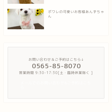
ポワレの可愛いお客様あんずちゃ
ん
お問い合わせ＆ご予約はこちら↓
0565-85-8070
営業時間 9:30-17:30[土・臨時休業除く ]
メールでのお問い合わせ&ご予約はこち
ら