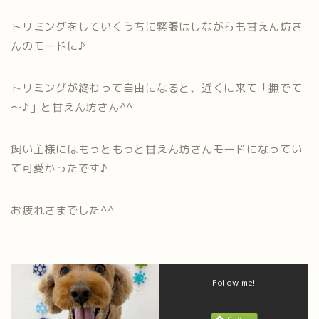
トリミングをしていくうちに緊張はしながらも甘えん坊さ
んのモードに♪
トリミングが終わって自由になると、近くに来て「撫でて
～♪」と甘えん坊さん^^
飼い主様にはもっともっと甘えん坊さんモードになってい
て可愛かったです♪
お疲れさまでした^^
Follow me!