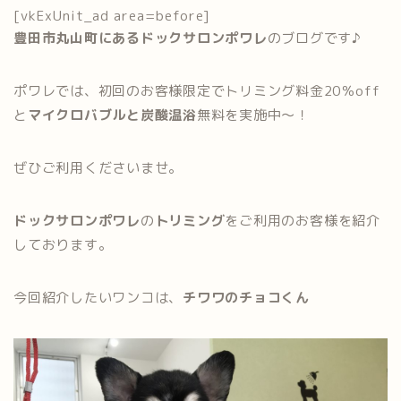
[vkExUnit_ad area=before]
豊田市丸山町にあるドックサロンポワレ
のブログです♪
ポワレでは、初回のお客様限定でトリミング料金20％off
と
マイクロバブルと炭酸温浴
無料を実施中～！
ぜひご利用くださいませ。
ドックサロンポワレ
の
トリミング
をご利用のお客様を紹介
しております。
今回紹介したいワンコは、
チワワのチョコくん