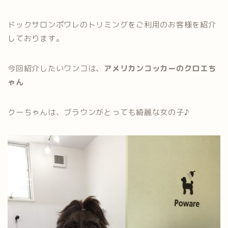
ドックサロンポワレのトリミングをご利用のお客様を紹介
しております。
今回紹介したいワンコは、
アメリカンコッカーのクロエち
ゃん
クーちゃんは、ブラウンがとっても綺麗な女の子♪