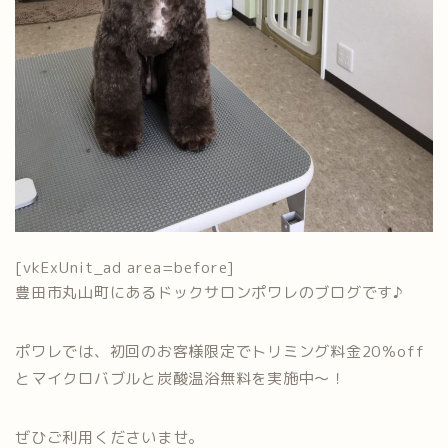
[vkExUnit_ad area=before]
豊田市丸山町にあるドックサロンポワレのブログです♪
ポワレでは、初回のお客様限定でトリミング料金20％off
とマイクロバブルと炭酸温浴無料を実施中～！
ぜひご利用くださいませ。