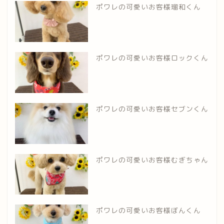
ポワレの可愛いお客様瑠和くん
ポワレの可愛いお客様ロックくん
ポワレの可愛いお客様セブンくん
ポワレの可愛いお客様むぎちゃん
ポワレの可愛いお客様ぼんくん