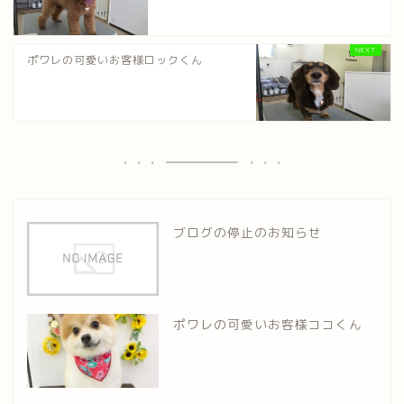
ポワレの可愛いお客様ロックくん
ブログの停止のお知らせ
ポワレの可愛いお客様ココくん