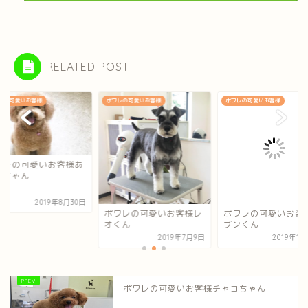
RELATED POST
レの可愛いお客様
ポワレの可愛いお客様
ポワレの可愛いお客様
ワレの可愛いお客様あ
きちゃん
2019年8月30日
ポワレの可愛いお客様レ
ポワレの可愛いお客
オくん
ブンくん
2019年7月9日
2019年1
ポワレの可愛いお客様チャコちゃん