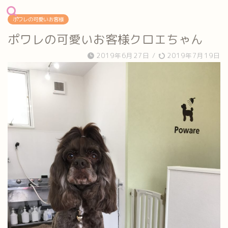
ポワレの可愛いお客様
ポワレの可愛いお客様クロエちゃん
2019年6月27日
/
2019年7月19日