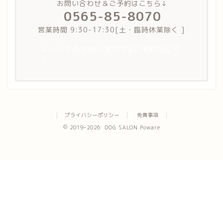
お問い合わせ＆ご予約はこちら↓
0565-85-8070
営業時間 9:30-17:30[土・臨時休業除く ]
メールでのお問い合わせ&ご予約はこち
ら
プライバシーポリシー
免責事項
2019–2026 DOG SALON Poware