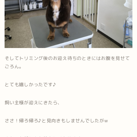
そしてトリミング後のお迎え待ちのときにはお腹を見せて
ごろん。
とても嬉しかったです♪
飼い主様が迎えにきたら、
ささ！帰ろ帰ろ♪と見向きもしませんでしたがw