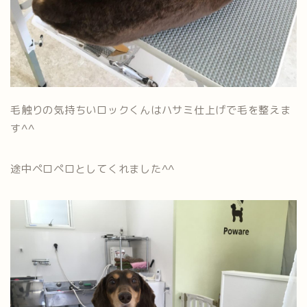
毛触りの気持ちいロックくんはハサミ仕上げで毛を整えま
す^^
途中ペロペロとしてくれました^^