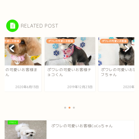
RELATED POST
レの可愛いお客様
ポワレの可愛いお客様
ポワレの可愛いお客様
ワレの可愛いお客様ま
ポワレの可愛いお客様チ
ポワレの可愛いお客
ちゃん
ョコくん
フちゃん
2020年6月13日
2019年12月23日
2020年1
ポワレの可愛いお客様CoCoちゃん