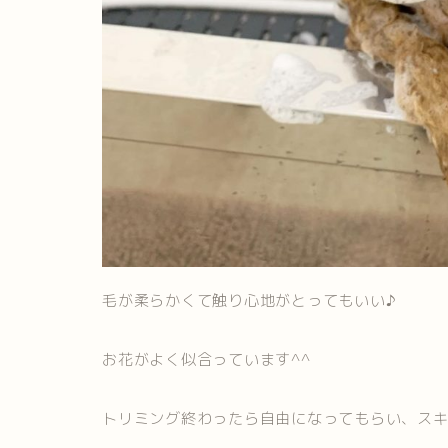
毛が柔らかくて触り心地がとってもいい♪
お花がよく似合っています^^
トリミング終わったら自由になってもらい、スキ