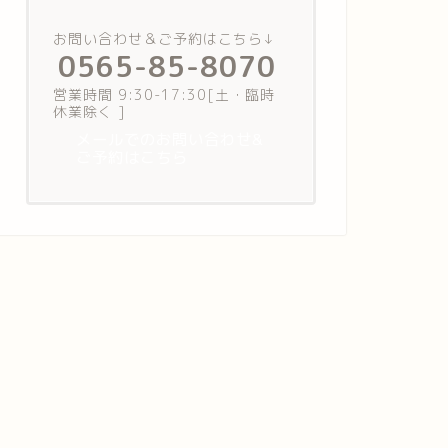
お問い合わせ＆ご予約はこちら↓
0565-85-8070
営業時間 9:30-17:30[土・臨時
休業除く ]
メールでのお問い合わせ&
ご予約はこちら