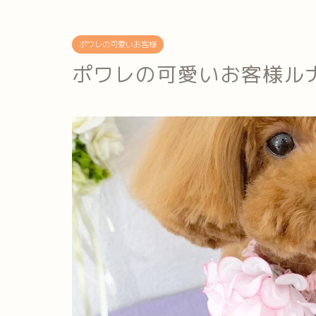
ポワレの可愛いお客様
ポワレの可愛いお客様ル