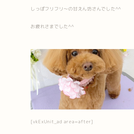
しっぽフリフリ～の甘えん坊さんでした^^
お疲れさまでした^^
[vkExUnit_ad area=after]