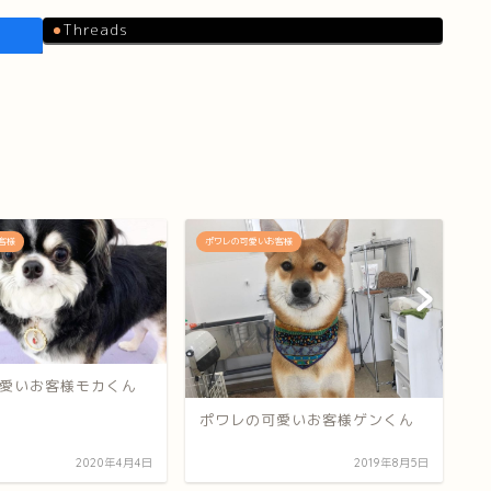
Threads
客様
ポワレの可愛いお客様
ポ
愛いお客様モカくん
ポワレの可愛いお客様ゲンくん
2020年4月4日
2019年8月5日