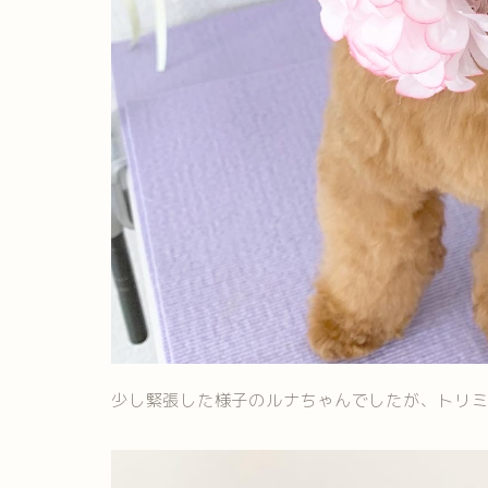
少し緊張した様子のルナちゃんでしたが、トリミ