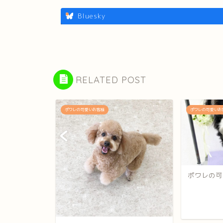
Bluesky
RELATED POST
ポワレの可愛いお客様
ポワレの可愛いお
ポワレの可
様ゲンくん
2019年8月5日